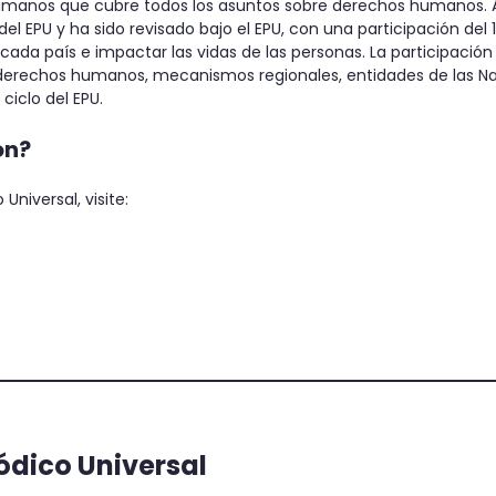
umanos que cubre todos los asuntos sobre derechos humanos. 
 EPU y ha sido revisado bajo el EPU, con una participación del 100
ada país e impactar las vidas de las personas. La participación
e derechos humanos, mecanismos regionales, entidades de las Naci
ciclo del EPU.
ón?
niversal, visite:
'
.
Search
for:
'
ódico Universal