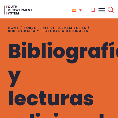
HOME
/
SOBRE EL KIT DE HERRAMIENTAS
/
BIBLIOGRAFÍA Y LECTURAS ADICIONALES
Bibliograf
'
.
Search
for:
y
'
lecturas