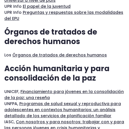
Universal a nivel de país
UPR Info
El papel de la juventud
UPR Info
Preguntas y respuestas sobre las modalidades
del EPU
Órganos de tratados de
derechos humanos
Los
Órganos de tratados de derechos humanos
Acción humanitaria y para
consolidación de la paz
UNICEF,
Financiamiento para jóvenes en la consolidación
de la paz: una reseña
UNFPA,
Programas de salud sexual y reproductiva para
adolescentes en contextos humanitarios: un análisis
detallado de los servicios de planificación familiar
IASC,
Con nosotros y para nosotros: trabajar con y para
las personas jóvenes en crisis humanitarias y