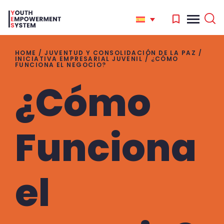
HOME
/
JUVENTUD Y CONSOLIDACIÓN DE LA PAZ
/
INICIATIVA EMPRESARIAL JUVENIL
/
¿CÓMO
FUNCIONA EL NEGOCIO?
¿Cómo
'
.
Search
for:
'
Funciona
el