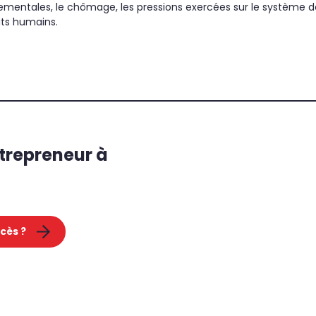
entales, le chômage, les pressions exercées sur le système de 
its humains.
h
ntrepreneur à
cès ?