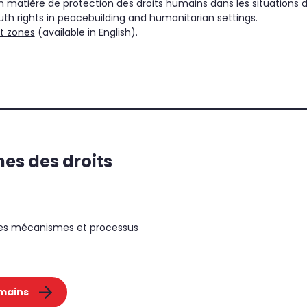
en matière de protection des droits humains dans les situations de
uth rights in peacebuilding and humanitarian settings.
ct zones
(available in English).
es des droits
h
l des mécanismes et processus
mains