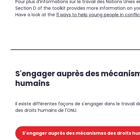
Pour plus d’informations sur le travail des Nations Unies 
Section D of the toolkit provides more information on yo
Have a look at the
11 ways to help young people in confli
'
.
S'engager auprès des mécanism
Searc
for:
humains
'
Il existe différentes façons de s'engager dans le travai
des droits humains de l'ONU.
S'engager auprès des mécanismes des droits hu