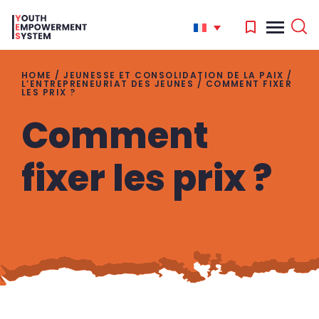
HOME
/
JEUNESSE ET CONSOLIDATION DE LA PAIX
/
L’ENTREPRENEURIAT DES JEUNES
/
COMMENT FIXER
LES PRIX ?
'
Comment
.
Search
for:
fixer les prix ?
'