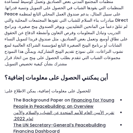
منظمات المجتمع المدني بعض الصناديق وتعمل كوسيط لمساعدة
المنظمات التي يقودها الشباب في الحصول على التمويل وتنمية قدراتها.
على سبيل المثال، يدعم صندوق العمل المحلي التابع لمنظمة Peace
Direct مبادرات بناء السلام للشباب التي تقودها المجتمعات المحلية والتي
لم تتلقَ دعماً من المانحين التقليديين. ويوفر الصندوق مِنح صغيرة، وبرامج
التدريب وتبادل المعلومات وفرص التعاون وأنشطة الدفاع عن الحقوق
على نطاق أوسع. وتعمل بعض الصناديق، مثل صندوق فريدا لتمويل النساء
الشابات أو برنامج المِنح الصغيرة التابع لمؤسسة الشراكة العالمية لمنع
نشوب النزاعات، على نموذج تقديم المِنح التشاركية. ويمكِّن هذا النموذج
مجموعات الشباب التي تتقدم بطلب الحصول على مِنح من اتخاذ قرار
مشترك بشأن كيفية تخصيص التمويل.
أين يمكنني الحصول على معلومات إضافية؟
للحصول على معلومات إضافية، يمكن الاطلاع على:
The Background Paper on
Financing for Young
People in Peacebuilding: an Overview
تقرير الأمين العام للأمم المتحدة عن الشباب والسلام والأمن
لعام 2022.
The UN Secretary-General’s Peacebuilding
Financing Dashboard