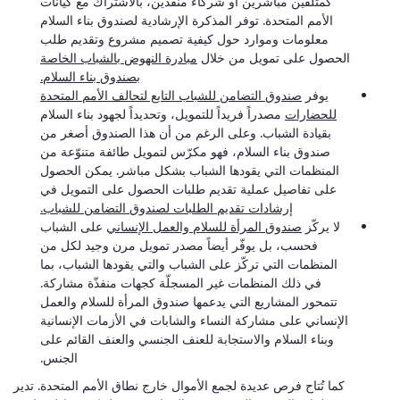
كمتلقين مباشرين أو شركاء منفذين، بالاشتراك مع كيانات
الأمم المتحدة. توفر المذكرة الإرشادية لصندوق بناء السلام
معلومات وموارد حول كيفية تصميم مشروع وتقديم طلب
الحصول على تمويل من خلال
مبادرة النهوض بالشباب الخاصة
بصندوق بناء السلام.
يوفر
صندوق التضامن للشباب التابع لتحالف الأمم المتحدة
للحضارات
مصدراً فريداً للتمويل، وتحديداً لجهود بناء السلام
بقيادة الشباب. وعلى الرغم من أن هذا الصندوق أصغر من
صندوق بناء السلام، فهو مكرّس لتمويل طائفة متنوّعة من
المنظمات التي يقودها الشباب بشكل مباشر. يمكن الحصول
على تفاصيل عملية تقديم طلبات الحصول على التمويل في
إرشادات تقديم الطلبات لصندوق التضامن للشباب.
لا يركّز
صندوق المرأة للسلام والعمل الإنساني
على الشباب
فحسب، بل يوفّر أيضاً مصدر تمويل مرن وجيد لكل من
المنظمات التي تركّز على الشباب والتي يقودها الشباب، بما
في ذلك المنظمات غير المسجلّة كجهات منفذّة مشاركة.
تتمحور المشاريع التي يدعمها صندوق المرأة للسلام والعمل
الإنساني على مشاركة النساء والشابات في الأزمات الإنسانية
وبناء السلام والاستجابة للعنف الجنسي والعنف القائم على
الجنس.
كما تُتاح فرص عديدة لجمع الأموال خارج نطاق الأمم المتحدة. تدير