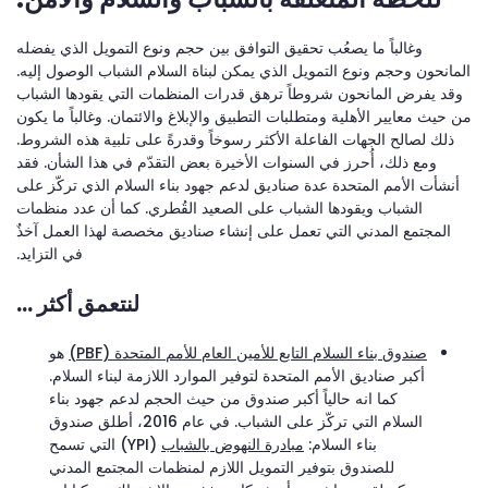
وغالباً ما يصعُب تحقيق التوافق بين حجم ونوع التمويل الذي يفضله
المانحون وحجم ونوع التمويل الذي يمكن لبناة السلام الشباب الوصول إليه.
وقد يفرض المانحون شروطاً ترهق قدرات المنظمات التي يقودها الشباب
من حيث معايير الأهلية ومتطلبات التطبيق والإبلاغ والائتمان. وغالباً ما يكون
ذلك لصالح الجهات الفاعلة الأكثر رسوخاً وقدرةً على تلبية هذه الشروط.
ومع ذلك، أُحرز في السنوات الأخيرة بعض التقدّم في هذا الشأن. فقد
أنشأت الأمم المتحدة عدة صناديق لدعم جهود بناء السلام الذي تركّز على
الشباب ويقودها الشباب على الصعيد القُطري. كما أن عدد منظمات
المجتمع المدني التي تعمل على إنشاء صناديق مخصصة لهذا العمل آخذٌ
في التزايد.
لنتعمق أكثر …
صندوق بناء السلام التابع للأمين العام للأمم المتحدة (PBF)
هو
أكبر صناديق الأمم المتحدة لتوفير الموارد اللازمة لبناء السلام.
كما انه حالياً أكبر صندوق من حيث الحجم لدعم جهود بناء
السلام التي تركّز على الشباب. في عام 2016، أطلق صندوق
بناء السلام:
مبادرة النهوض بالشباب
(YPI) التي تسمح
للصندوق بتوفير التمويل اللازم لمنظمات المجتمع المدني