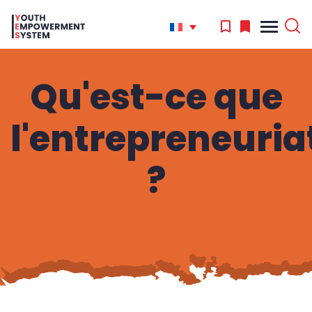
Qu'est-ce que
'
l'entrepreneuria
.
Search
for:
?
'