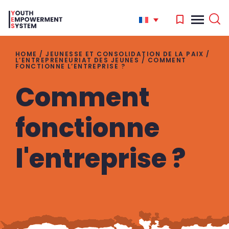
HOME
/
JEUNESSE ET CONSOLIDATION DE LA PAIX
/
L’ENTREPRENEURIAT DES JEUNES
/
COMMENT
FONCTIONNE L’ENTREPRISE ?
'
Comment
.
Search
for:
fonctionne
'
l'entreprise ?