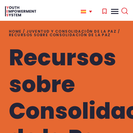
HOME
/
JUVENTUD Y CONSOLIDACIÓN DE LA PAZ
/
RECURSOS SOBRE CONSOLIDACIÓN DE LA PAZ
Recursos
'
.
Search
for:
sobre
'
Consolida