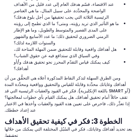
عند الاقتضاء، قسّم هدفك العام إلى عدد قليل من الأهداف
الواضحة والمحدَّدة. على سبيل المثال، ما هي العناصر
الرئيسية الثلاثة التي يجب تحقيقها من أجل بلوغ هدفك؟
ما هو التأثير الذي تريد رؤيته، ومتى؟ ما الذي تطمح إلى رؤيته
على المدى القصير والمتوسط والطويل، وما هو الإطار
الزمني الضروري لتحقيق ذلك؛ ما عدد الأسابيع والشهور
والسنوات اللازمة لذلك؟
هل أهدافك واقعية وقابلة للتحقيق ضمن المهلة المتاحة لك،
وفي السياق الذي ستدافع فيه عن حقوق الشباب؟
كيف يمكنك قياس التقدّم المحرز نحو تحقيق هدفك و/أو
أهدافك؟
ومن الطرق السهلة لتذكر النقاط المذكورة أعلاه هي التحقُّق من أن
أهدافك وغاياتك محدَّدة وقابلة للقياس والتحقيق وواقعية ومحدَّدة المدة
(أو SMART باللغة الإنكليزية). فكر في القيود والعقبات الرئيسية التي قد
تقف حائلاً أمام تحقيق أهدافك. هل يمكنك القيام بأي خطوات لمعالجتها؟
إذا تعذَّر ذلك، فاحرص على تعيين هذه القيود والعقبات وأخذها في الاعتبار
عند إعداد خططك.
الخطوة 3: فكر في كيفية تحقيق الأهداف
بعد تحديد أهدافك وغاياتك، فكر في السُبُل المختلفة التي يمكنك من خلالها
تحقيقها.