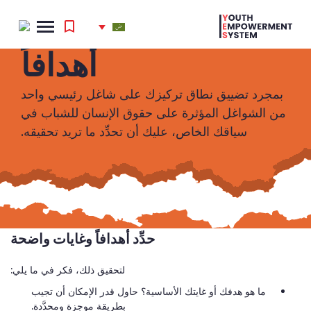
HOME
/
الدفاع
/
الدفاع عن حقوقك
/
الخطوة 2: حدِّد أهدافاً
الخطوة 2: حدِّد
أهدافاً
بمجرد تضييق نطاق تركيزك على شاغل رئيسي واحد
'
من الشواغل المؤثرة على حقوق الإنسان للشباب في
.
سياقك الخاص، عليك أن تحدِّد ما تريد تحقيقه.
Search
for:
'
حدِّد أهدافاً وغايات واضحة
لتحقيق ذلك، فكر في ما يلي:
ما هو هدفك أو غايتك الأساسية؟ حاول قدر الإمكان أن تجيب
بطريقة موجزة ومحدَّدة.